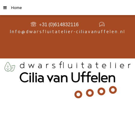
Home
+
31 (0)614832116
Info@dwarsfluitatelier-ciliavanuffelen.nl